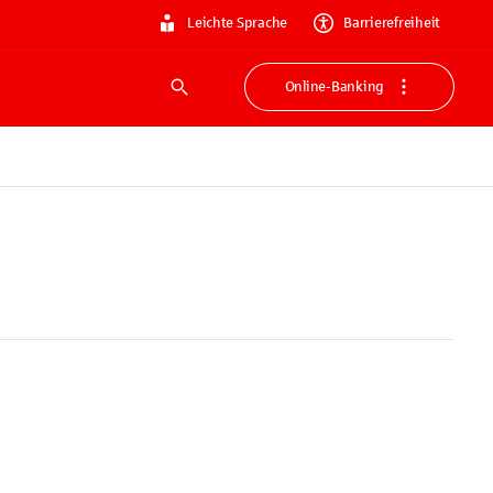
Leichte Sprache
Barrierefreiheit
Online-Banking
Suche