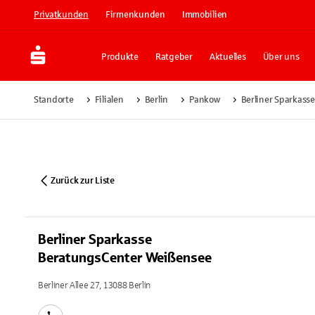
Privatkunden
Firmenkunden
Immobilien
Produkte
Ratgeber
Aktuelles
Über uns
Standorte
Filialen
Berlin
Pankow
Berliner Sparkass
Zurück zur Liste
Berliner Sparkasse
BeratungsCenter Weißensee
Berliner Allee 27, 13088 Berlin