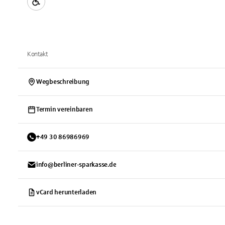
Kontakt
Wegbeschreibung
Termin vereinbaren
+
49
30
86986969
info@berliner-sparkasse.de
vCard herunterladen