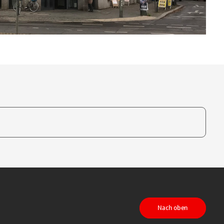
te, um auszuwählen
Nach oben