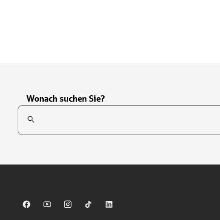
Wonach suchen Sie?
Suchfeld
Tippen Sie, um nach Themen zu suchen. Verwenden Sie die Pfei
Sparkasse auf Facebook
Sparkasse auf Youtube
Sparkasse auf Instagram
Sparkasse auf TikTok
Sparkasse auf LinkedIn