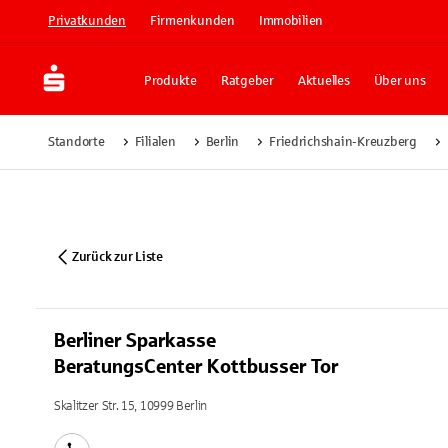
Privatkunden
Firmenkunden
Immobilien
Produkte
Ratgeber
Aktuelles
Über uns
Standorte
Filialen
Berlin
Friedrichshain-Kreuzberg
Zurück zur Liste
Berliner Sparkasse
BeratungsCenter Kottbusser Tor
Skalitzer Str. 15, 10999 Berlin