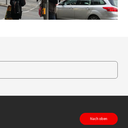
te, um auszuwählen
Nach oben