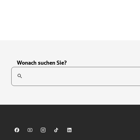
Wonach suchen Sie?
Suchfeld
Tippen Sie, um nach Themen zu suchen. Verwenden Sie die Pfei
Sparkasse auf Facebook
Sparkasse auf Youtube
Sparkasse auf Instagram
Sparkasse auf TikTok
Sparkasse auf LinkedIn