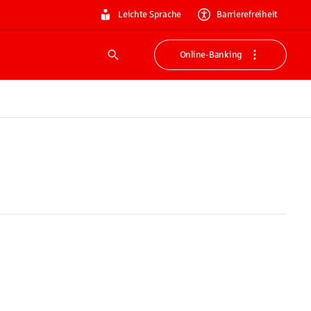
Leichte Sprache
Barrierefreiheit
Online-Banking
Suche