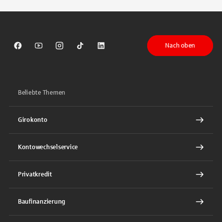
Nach oben
Sparkasse auf Facebook
Sparkasse auf Youtube
Sparkasse auf Instagram
Sparkasse auf TikTok
Sparkasse auf LinkedIn
Beliebte Themen
Girokonto
Kontowechselservice
Privatkredit
Baufinanzierung