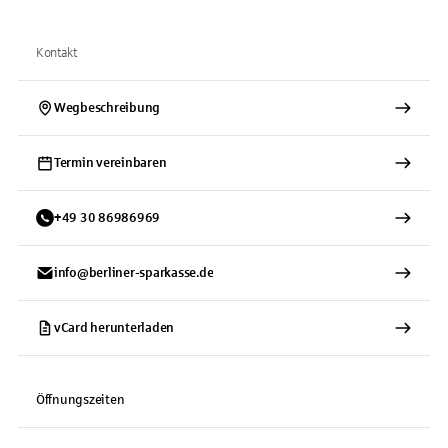
Kontakt
Wegbeschreibung
Termin vereinbaren
+
49
30
86986969
info@berliner-sparkasse.de
vCard herunterladen
Öffnungszeiten