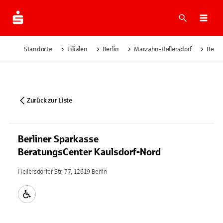
Suche
Navi
Standorte
Filialen
Berlin
Marzahn-Hellersdorf
Berli
Zurück zur Liste
Berliner Sparkasse
BeratungsCenter Kaulsdorf-Nord
Hellersdorfer Str. 77, 12619 Berlin