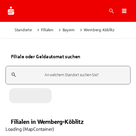
Suche
Navi
Standorte
Filialen
Bayern
Wernberg-Köblitz
Filiale oder Geldautomat suchen
Suchfeld
Filialen
in
Wernberg-Köblitz
Loading (MapContainer)