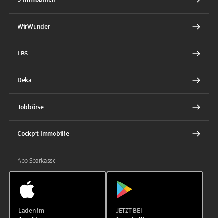
WirWunder
LBS
Deka
Jobbörse
Cockpit Immobilie
App Sparkasse
Laden im
JETZT BEI