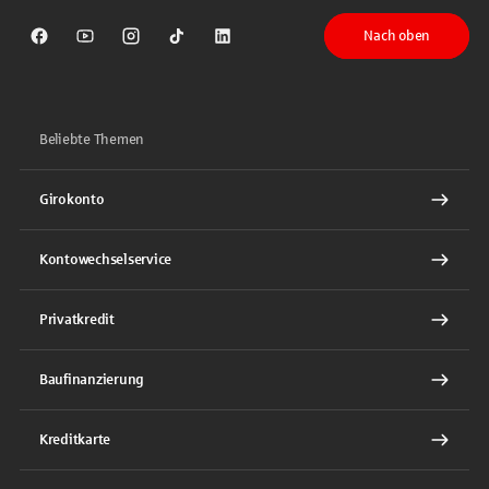
Nach oben
Sparkasse auf Facebook
Sparkasse auf Youtube
Sparkasse auf Instagram
Sparkasse auf TikTok
Sparkasse auf LinkedIn
Beliebte Themen
Girokonto
Kontowechselservice
Privatkredit
Baufinanzierung
Kreditkarte