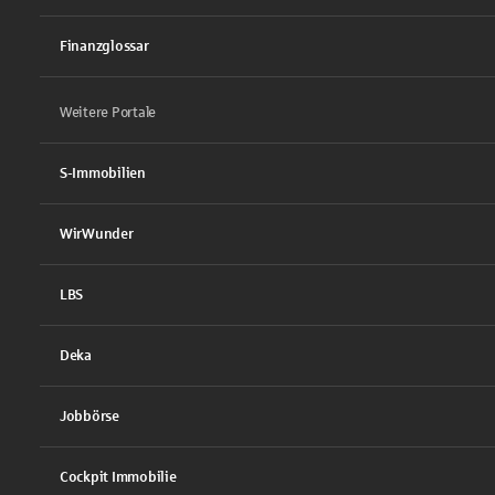
Finanzglossar
Weitere Portale
S-Immobilien
WirWunder
LBS
Deka
Jobbörse
Cockpit Immobilie