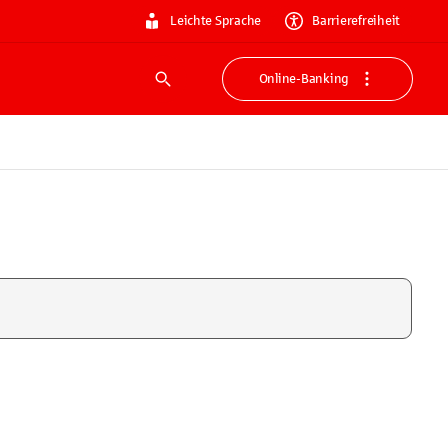
Leichte Sprache
Barrierefreiheit
Online-Banking
Suche