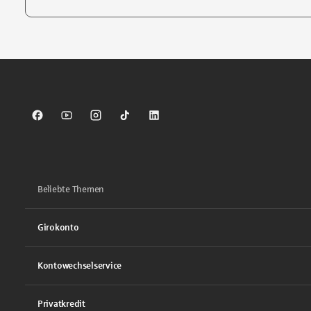
Tippen Sie, um nach Themen zu suchen. Verwenden Sie die Pfei
Sparkasse auf Facebook
Sparkasse auf Youtube
Sparkasse auf Instagram
Sparkasse auf TikTok
Sparkasse auf LinkedIn
Beliebte Themen
Girokonto
Kontowechselservice
Privatkredit