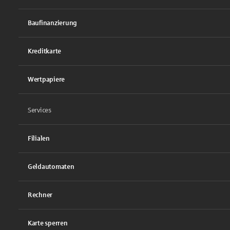
Baufinanzierung
Kreditkarte
Wertpapiere
Services
Filialen
Geldautomaten
Rechner
Karte sperren