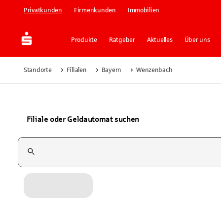
Privatkunden
Firmenkunden
Immobilien
Produkte
Ratgeber
Aktuelles
Über uns
Standorte
Filialen
Bayern
Wenzenbach
Filiale oder Geldautomat suchen
Suchfeld