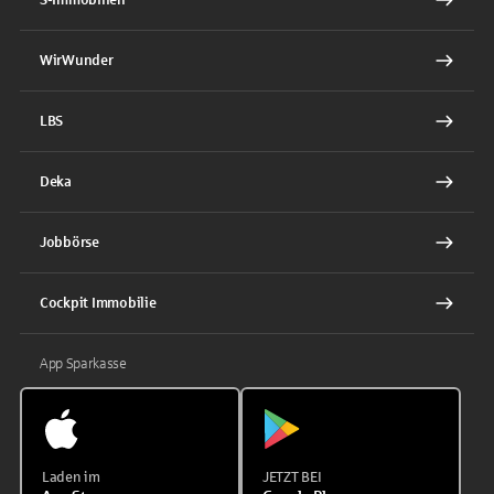
WirWunder
LBS
Deka
Jobbörse
Cockpit Immobilie
App Sparkasse
Laden im
JETZT BEI