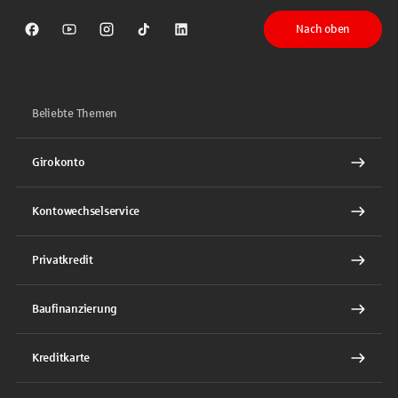
Nach oben
Sparkasse auf Facebook
Sparkasse auf Youtube
Sparkasse auf Instagram
Sparkasse auf TikTok
Sparkasse auf LinkedIn
Beliebte Themen
Girokonto
Kontowechselservice
Privatkredit
Baufinanzierung
Kreditkarte