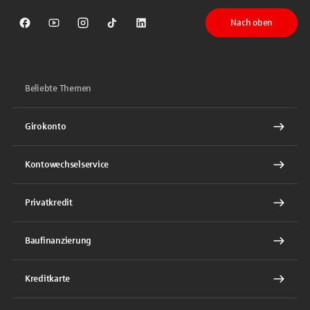
Nach oben
Sparkasse auf Facebook
Sparkasse auf Youtube
Sparkasse auf Instagram
Sparkasse auf TikTok
Sparkasse auf LinkedIn
Beliebte Themen
Girokonto
Kontowechselservice
Privatkredit
Baufinanzierung
Kreditkarte