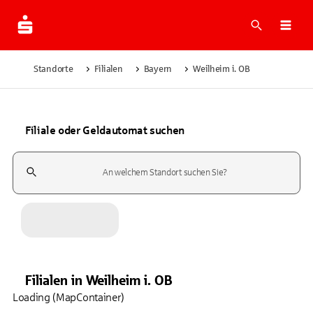
Suche
Navi
Standorte
Filialen
Bayern
Weilheim i. OB
Filiale oder Geldautomat suchen
Suchfeld
Filialen
in
Weilheim i. OB
Loading (MapContainer)