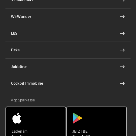
WirWunder
LBS
Deka
Jobbörse
Cockpit Immobilie
App Sparkasse
Laden im
JETZT BEI