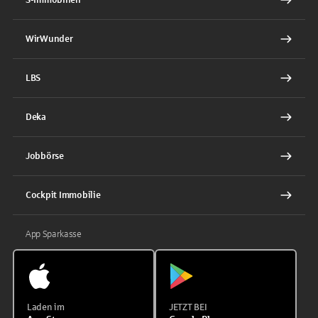
WirWunder
LBS
Deka
Jobbörse
Cockpit Immobilie
App Sparkasse
Laden im
JETZT BEI