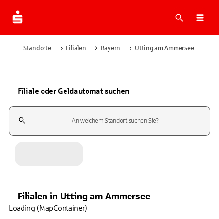
Suche
Navi
Standorte
Filialen
Bayern
Utting am Ammersee
Filiale oder Geldautomat suchen
Suchfeld
Filialen
in
Utting am Ammersee
Loading (MapContainer)