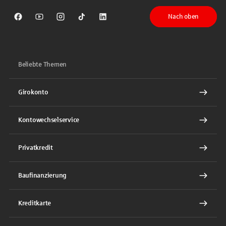
Nach oben
Sparkasse auf Facebook
Sparkasse auf Youtube
Sparkasse auf Instagram
Sparkasse auf TikTok
Sparkasse auf LinkedIn
Beliebte Themen
Girokonto
Kontowechselservice
Privatkredit
Baufinanzierung
Kreditkarte