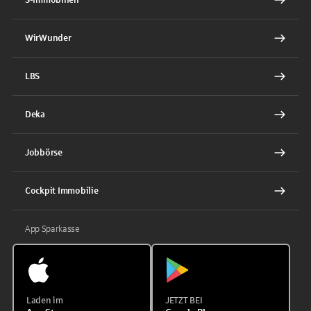
WirWunder
LBS
Deka
Jobbörse
Cockpit Immobilie
App Sparkasse
Laden im
JETZT BEI