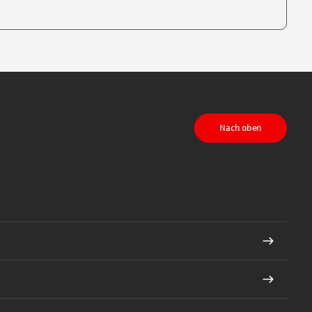
te, um auszuwählen
Nach oben