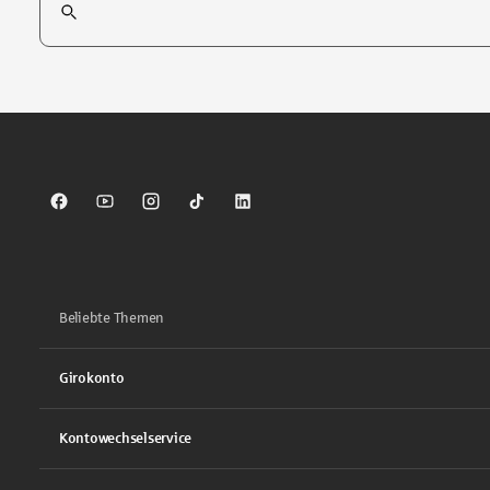
Tippen Sie, um nach Themen zu suchen. Verwenden Sie die Pfei
Sparkasse auf Facebook
Sparkasse auf Youtube
Sparkasse auf Instagram
Sparkasse auf TikTok
Sparkasse auf LinkedIn
Beliebte Themen
Girokonto
Kontowechselservice