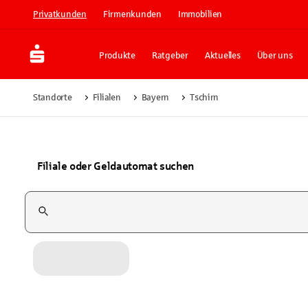
Privatkunden
Firmenkunden
Immobilien
Produkte
Ratgeber
Aktuelles
Über uns
Standorte
Filialen
Bayern
Tschirn
Filiale oder Geldautomat suchen
Suchfeld