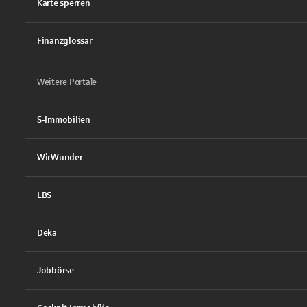
Karte sperren
Finanzglossar
Weitere Portale
S-Immobilien
WirWunder
LBS
Deka
Jobbörse