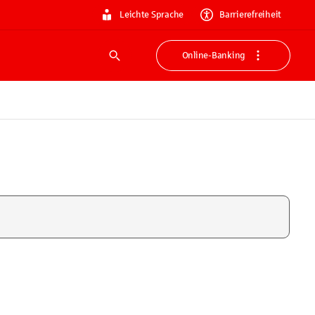
Leichte Sprache
Barrierefreiheit
Online-Banking
Suche