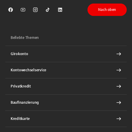
Nach oben
Sparkasse auf Facebook
Sparkasse auf Youtube
Sparkasse auf Instagram
Sparkasse auf TikTok
Sparkasse auf LinkedIn
Beliebte Themen
Girokonto
Kontowechselservice
Privatkredit
Baufinanzierung
Kreditkarte