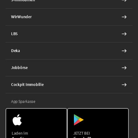
WirWunder
LBS
Deka
Jobbörse
Cockpit Immobilie
App Sparkasse
Laden im
JETZT BEI