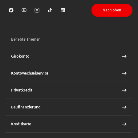
Nach oben
Sparkasse auf Facebook
Sparkasse auf Youtube
Sparkasse auf Instagram
Sparkasse auf TikTok
Sparkasse auf LinkedIn
Beliebte Themen
Girokonto
Kontowechselservice
Privatkredit
Baufinanzierung
Kreditkarte