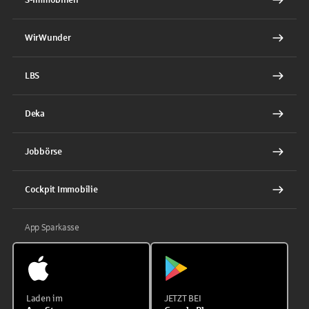
WirWunder
LBS
Deka
Jobbörse
Cockpit Immobilie
App Sparkasse
Laden im
JETZT BEI