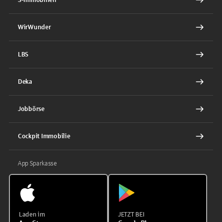
WirWunder
LBS
Deka
Jobbörse
Cockpit Immobilie
App Sparkasse
Laden im
JETZT BEI