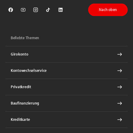
Nach oben
Sparkasse auf Facebook
Sparkasse auf Youtube
Sparkasse auf Instagram
Sparkasse auf TikTok
Sparkasse auf LinkedIn
Beliebte Themen
Girokonto
Kontowechselservice
Privatkredit
Baufinanzierung
Kreditkarte