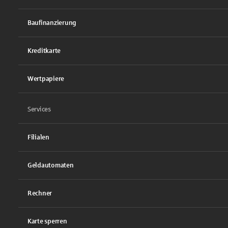
Baufinanzierung
Kreditkarte
Wertpapiere
Services
Filialen
Geldautomaten
Rechner
Karte sperren