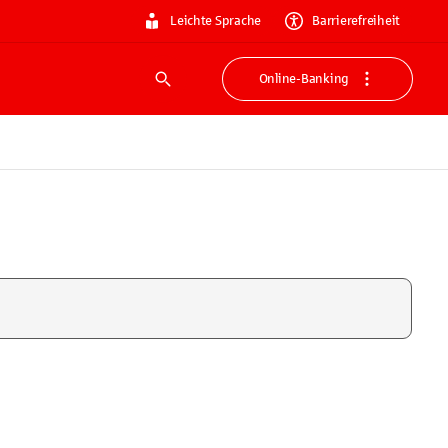
Leichte Sprache
Barrierefreiheit
Online-Banking
Suche