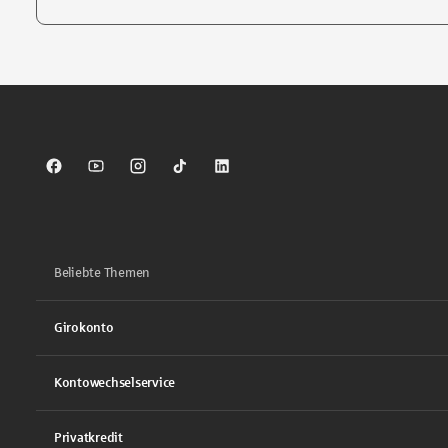
Tippen Sie, um nach Themen zu suchen. Verwenden Sie die Pfei
Sparkasse auf Facebook
Sparkasse auf Youtube
Sparkasse auf Instagram
Sparkasse auf TikTok
Sparkasse auf LinkedIn
Beliebte Themen
Girokonto
Kontowechselservice
Privatkredit