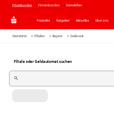
Privatkunden
Firmenkunden
Immobilien
Produkte
Ratgeber
Aktuelles
Über uns
Standorte
Filialen
Bayern
Seebruck
Filiale oder Geldautomat suchen
Suchfeld