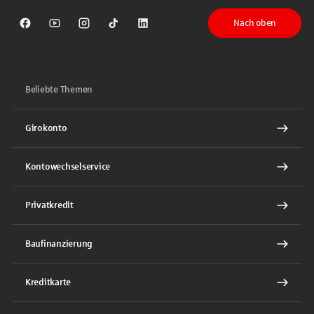
Nach oben
Sparkasse auf Facebook
Sparkasse auf Youtube
Sparkasse auf Instagram
Sparkasse auf TikTok
Sparkasse auf LinkedIn
Beliebte Themen
Girokonto
Kontowechselservice
Privatkredit
Baufinanzierung
Kreditkarte