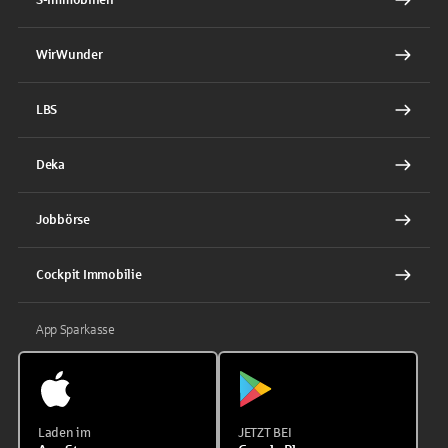
WirWunder
LBS
Deka
Jobbörse
Cockpit Immobilie
App Sparkasse
Laden im
JETZT BEI