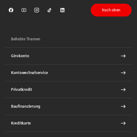
Nach oben
Sparkasse auf Facebook
Sparkasse auf Youtube
Sparkasse auf Instagram
Sparkasse auf TikTok
Sparkasse auf LinkedIn
Beliebte Themen
Girokonto
Kontowechselservice
Privatkredit
Baufinanzierung
Kreditkarte