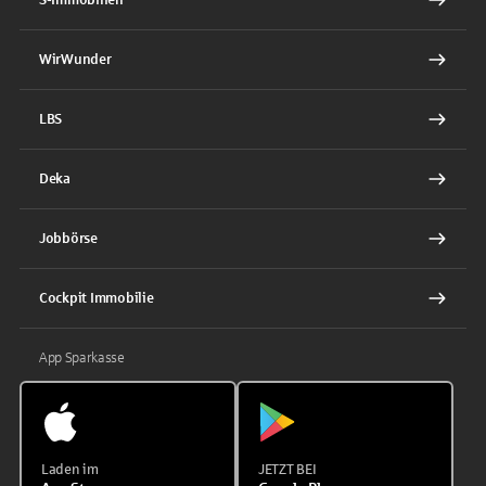
WirWunder
LBS
Deka
Jobbörse
Cockpit Immobilie
App Sparkasse
Laden im
JETZT BEI