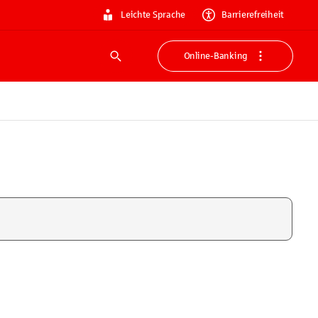
Leichte Sprache
Barrierefreiheit
Online-Banking
Suche