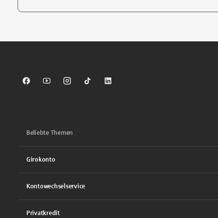
Tippen Sie, um nach Themen zu suchen. Verwenden Sie die Pfei
Sparkasse auf Facebook
Sparkasse auf Youtube
Sparkasse auf Instagram
Sparkasse auf TikTok
Sparkasse auf LinkedIn
Beliebte Themen
Girokonto
Kontowechselservice
Privatkredit