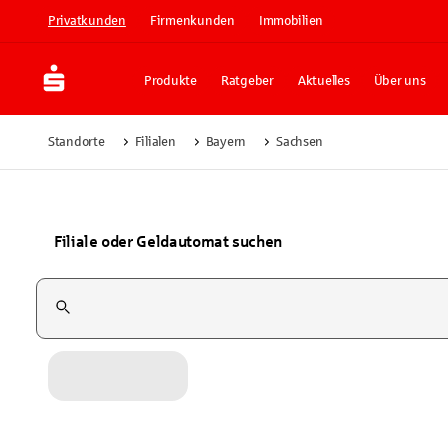
Privatkunden
Firmenkunden
Immobilien
Produkte
Ratgeber
Aktuelles
Über uns
Standorte
Filialen
Bayern
Sachsen
Filiale oder Geldautomat suchen
Suchfeld