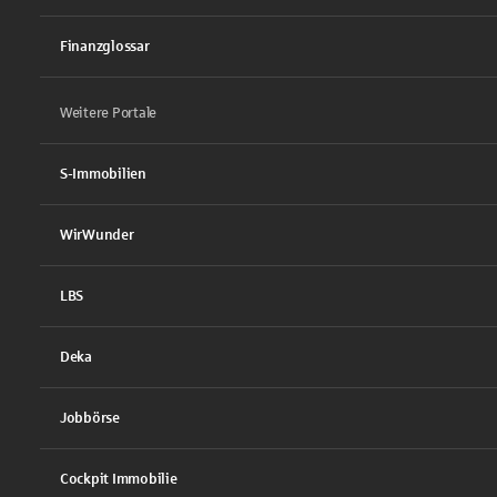
Finanzglossar
Weitere Portale
S-Immobilien
WirWunder
LBS
Deka
Jobbörse
Cockpit Immobilie