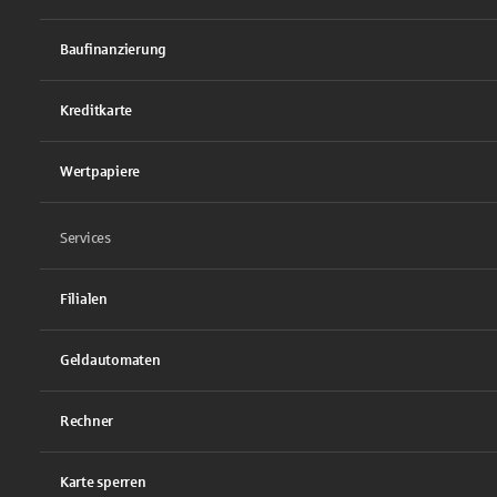
Baufinanzierung
Kreditkarte
Wertpapiere
Services
Filialen
Geldautomaten
Rechner
Karte sperren