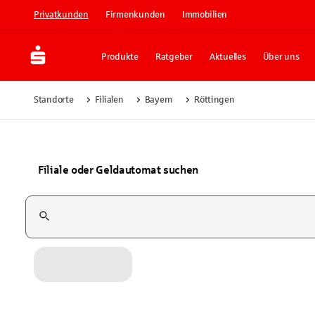
Privatkunden
Firmenkunden
Immobilien
Produkte
Ratgeber
Aktuelles
Über uns
Standorte
Filialen
Bayern
Röttingen
Filiale oder Geldautomat suchen
Suchfeld