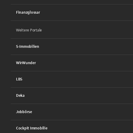
Finanzglossar
Weitere Portale
S-Immobilien
WirWunder
LBS
Deka
Jobbörse
Cockpit Immobilie