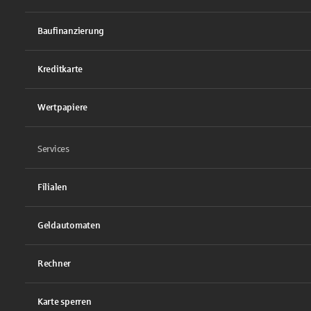
Baufinanzierung
Kreditkarte
Wertpapiere
Services
Filialen
Geldautomaten
Rechner
Karte sperren