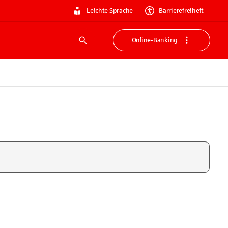
Leichte Sprache
Barrierefreiheit
Online-Banking
Suche