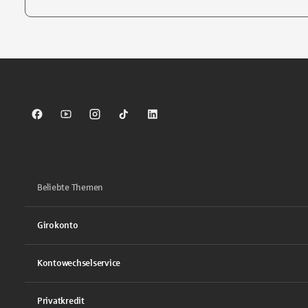
Tippen Sie, um nach Themen zu suchen. Verwenden Sie die Pfei
Sparkasse auf Facebook
Sparkasse auf Youtube
Sparkasse auf Instagram
Sparkasse auf TikTok
Sparkasse auf LinkedIn
Beliebte Themen
Girokonto
Kontowechselservice
Privatkredit