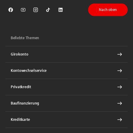
Nach oben
Sparkasse auf Facebook
Sparkasse auf Youtube
Sparkasse auf Instagram
Sparkasse auf TikTok
Sparkasse auf LinkedIn
Beliebte Themen
Girokonto
Kontowechselservice
Privatkredit
Baufinanzierung
Kreditkarte