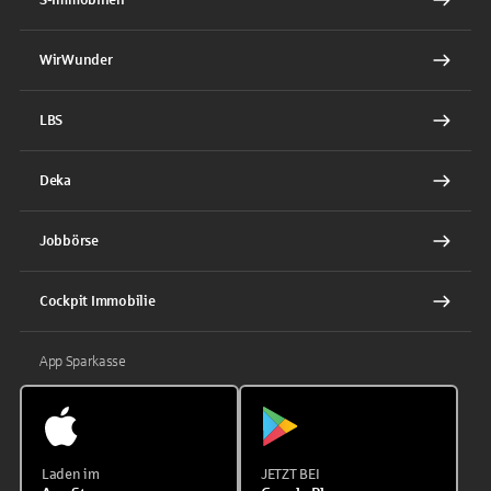
WirWunder
LBS
Deka
Jobbörse
Cockpit Immobilie
App Sparkasse
Laden im
JETZT BEI