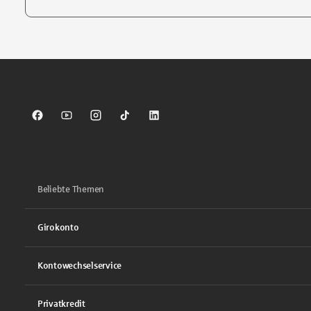
Tippen Sie, um nach Themen zu suchen. Verwenden Sie die Pfei
Sparkasse auf Facebook
Sparkasse auf Youtube
Sparkasse auf Instagram
Sparkasse auf TikTok
Sparkasse auf LinkedIn
Beliebte Themen
Girokonto
Kontowechselservice
Privatkredit