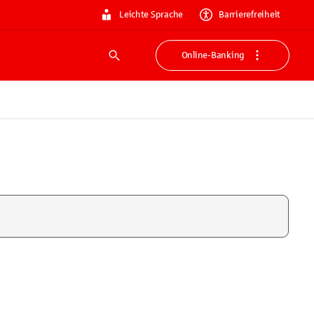
Leichte Sprache
Barrierefreiheit
Online-Banking
Suche