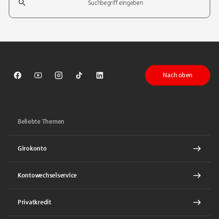
Tippen Sie, um nach Themen zu suchen. Verwenden Sie die Pfeil-T
Nach oben
Sparkasse auf Facebook
Sparkasse auf Youtube
Sparkasse auf Instagram
Sparkasse auf TikTok
Sparkasse auf LinkedIn
Beliebte Themen
Girokonto
Kontowechselservice
Privatkredit