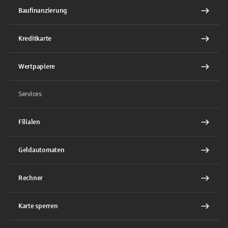
Baufinanzierung
Kreditkarte
Wertpapiere
Services
Filialen
Geldautomaten
Rechner
Karte sperren