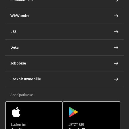
WirWunder
LBS
Deka
Jobbörse
Cockpit Immobilie
App Sparkasse
Laden im
JETZT BEI