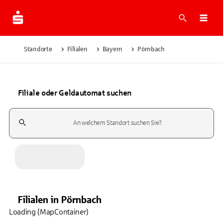
Suche
Navi
Standorte
Filialen
Bayern
Pörnbach
Filiale oder Geldautomat suchen
Suchfeld
Filialen
in
Pörnbach
Loading (MapContainer)