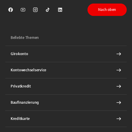
Nach oben
Sparkasse auf Facebook
Sparkasse auf Youtube
Sparkasse auf Instagram
Sparkasse auf TikTok
Sparkasse auf LinkedIn
Beliebte Themen
Girokonto
Kontowechselservice
Privatkredit
Baufinanzierung
Kreditkarte