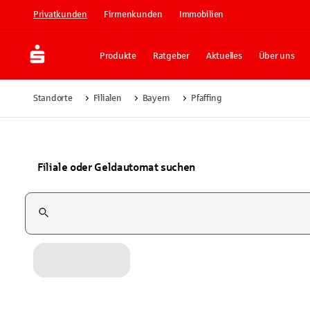
Privatkunden
Firmenkunden
Immobilien
Produkte
Ratgeber
Aktuelles
Über uns
Standorte
Filialen
Bayern
Pfaffing
Filiale oder Geldautomat suchen
Suchfeld