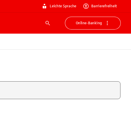
Leichte Sprache
Barrierefreiheit
Online-Banking
Suche