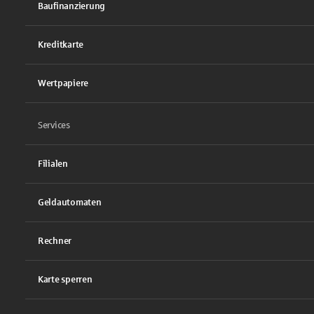
Baufinanzierung
Kreditkarte
Wertpapiere
Services
Filialen
Geldautomaten
Rechner
Karte sperren