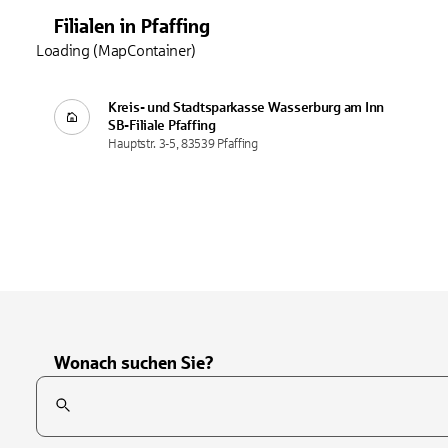
Filialen
in
Pfaffing
Loading (MapContainer)
Kreis- und Stadtsparkasse Wasserburg am Inn
SB-Filiale
Pfaffing
Hauptstr. 3-5, 83539 Pfaffing
Wonach suchen Sie?
Suchfeld
Tippen Sie, um nach Themen zu suchen. Verwenden Sie die Pfei