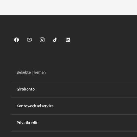
Sparkasse auf Facebook
Sparkasse auf Youtube
Sparkasse auf Instagram
Sparkasse auf TikTok
Sparkasse auf LinkedIn
Beliebte Themen
Girokonto
Kontowechselservice
Privatkredit