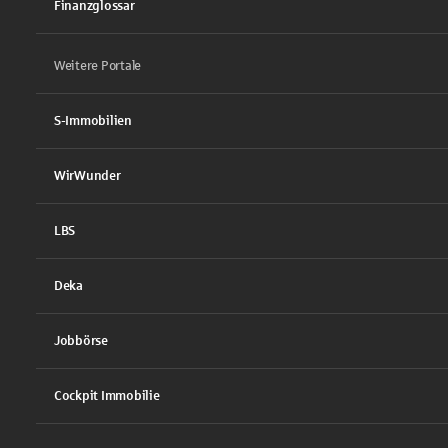
Finanzglossar
Weitere Portale
S-Immobilien
WirWunder
LBS
Deka
Jobbörse
Cockpit Immobilie