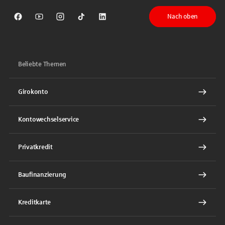
Nach oben
Sparkasse auf Facebook
Sparkasse auf Youtube
Sparkasse auf Instagram
Sparkasse auf TikTok
Sparkasse auf LinkedIn
Beliebte Themen
Girokonto
Kontowechselservice
Privatkredit
Baufinanzierung
Kreditkarte