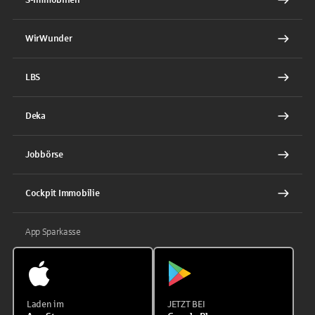
WirWunder
LBS
Deka
Jobbörse
Cockpit Immobilie
App Sparkasse
Laden im
JETZT BEI