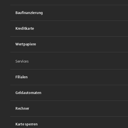
Baufinanzierung
Kreditkarte
Wertpapiere
Services
Filialen
Geldautomaten
Rechner
Karte sperren