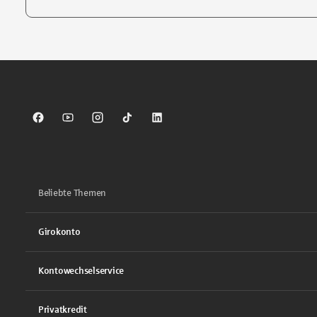
Tippen Sie, um nach Themen zu suchen. Verwenden Sie die Pfei
Sparkasse auf Facebook
Sparkasse auf Youtube
Sparkasse auf Instagram
Sparkasse auf TikTok
Sparkasse auf LinkedIn
Beliebte Themen
Girokonto
Kontowechselservice
Privatkredit