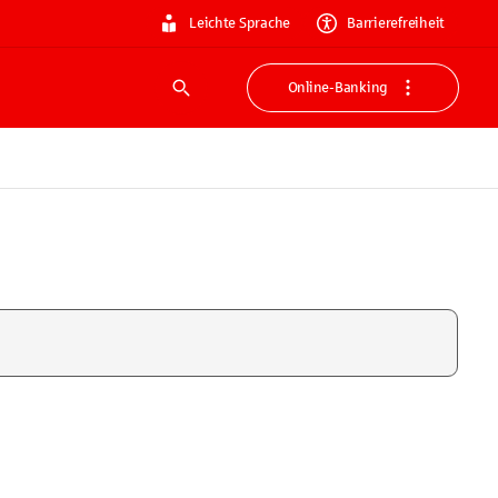
Leichte Sprache
Barrierefreiheit
Online-Banking
Suche