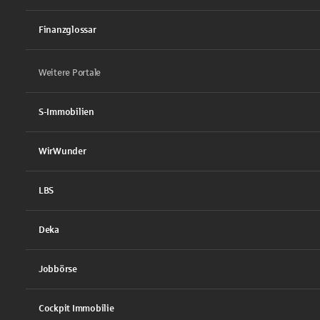
Finanzglossar
Weitere Portale
S-Immobilien
WirWunder
LBS
Deka
Jobbörse
Cockpit Immobilie