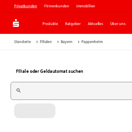
Privatkunden
Firmenkunden
Immobilien
Produkte
Ratgeber
Aktuelles
Über uns
Standorte
Filialen
Bayern
Pappenheim
Filiale oder Geldautomat suchen
Suchfeld