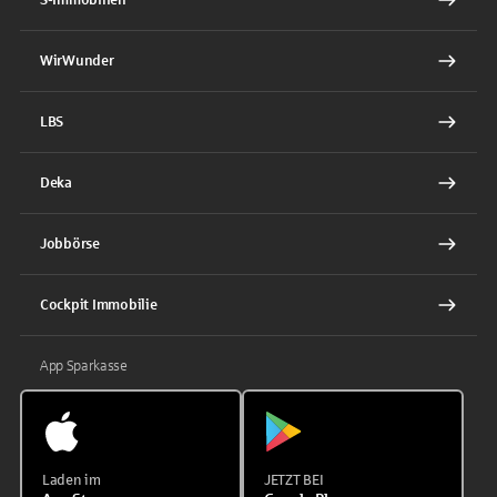
WirWunder
LBS
Deka
Jobbörse
Cockpit Immobilie
App Sparkasse
Laden im
JETZT BEI