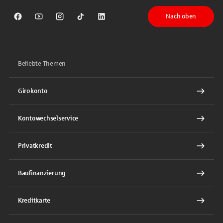
Nach oben
Sparkasse auf Facebook
Sparkasse auf Youtube
Sparkasse auf Instagram
Sparkasse auf TikTok
Sparkasse auf LinkedIn
Beliebte Themen
Girokonto
Kontowechselservice
Privatkredit
Baufinanzierung
Kreditkarte