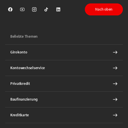
Nach oben
Sparkasse auf Facebook
Sparkasse auf Youtube
Sparkasse auf Instagram
Sparkasse auf TikTok
Sparkasse auf LinkedIn
Beliebte Themen
Girokonto
Kontowechselservice
Privatkredit
Baufinanzierung
Kreditkarte