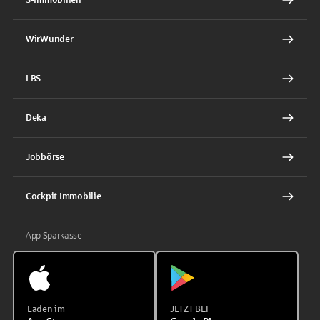
WirWunder
LBS
Deka
Jobbörse
Cockpit Immobilie
App Sparkasse
Laden im
JETZT BEI