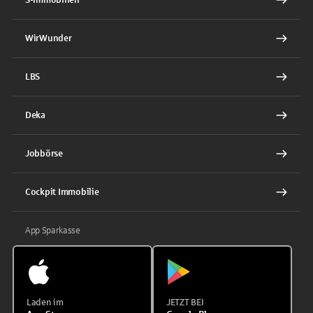
WirWunder
LBS
Deka
Jobbörse
Cockpit Immobilie
App Sparkasse
Laden im
JETZT BEI