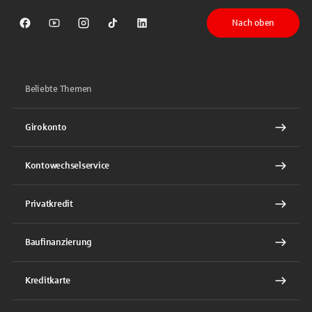
Nach oben
Sparkasse auf Facebook
Sparkasse auf Youtube
Sparkasse auf Instagram
Sparkasse auf TikTok
Sparkasse auf LinkedIn
Beliebte Themen
Girokonto
Kontowechselservice
Privatkredit
Baufinanzierung
Kreditkarte