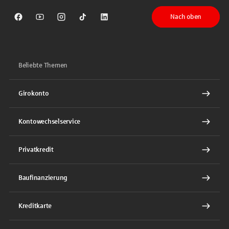
Nach oben
Sparkasse auf Facebook
Sparkasse auf Youtube
Sparkasse auf Instagram
Sparkasse auf TikTok
Sparkasse auf LinkedIn
Beliebte Themen
Girokonto
Kontowechselservice
Privatkredit
Baufinanzierung
Kreditkarte