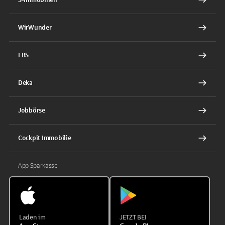
WirWunder
LBS
Deka
Jobbörse
Cockpit Immobilie
App Sparkasse
Laden im
JETZT BEI