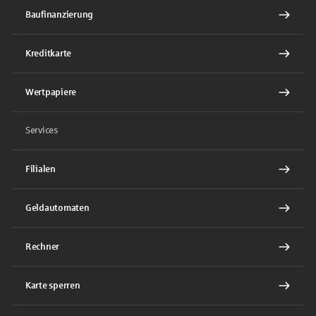
Baufinanzierung
Kreditkarte
Wertpapiere
Services
Filialen
Geldautomaten
Rechner
Karte sperren