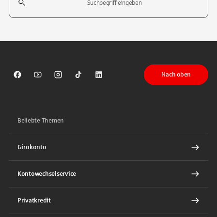
Tippen Sie, um nach Themen zu suchen. Verwenden Sie die Pfeil-T
Nach oben
Sparkasse auf Facebook
Sparkasse auf Youtube
Sparkasse auf Instagram
Sparkasse auf TikTok
Sparkasse auf LinkedIn
Beliebte Themen
Girokonto
Kontowechselservice
Privatkredit