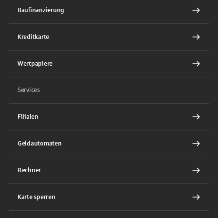
Baufinanzierung
Kreditkarte
Wertpapiere
Services
Filialen
Geldautomaten
Rechner
Karte sperren