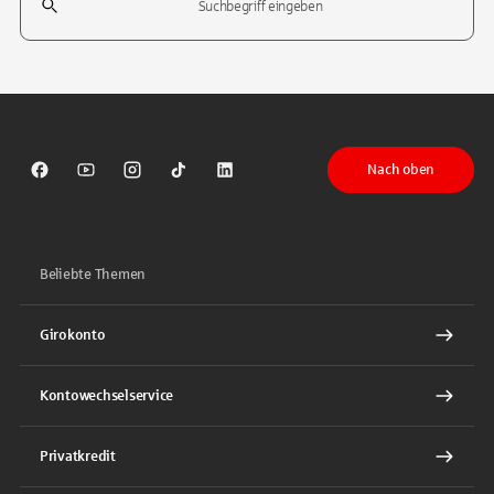
Tippen Sie, um nach Themen zu suchen. Verwenden Sie die Pfeil-T
Nach oben
Sparkasse auf Facebook
Sparkasse auf Youtube
Sparkasse auf Instagram
Sparkasse auf TikTok
Sparkasse auf LinkedIn
Beliebte Themen
Girokonto
Kontowechselservice
Privatkredit