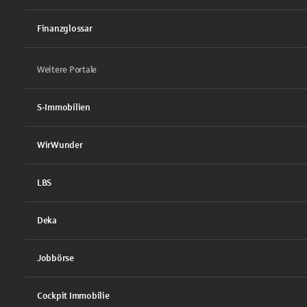
Finanzglossar
Weitere Portale
S-Immobilien
WirWunder
LBS
Deka
Jobbörse
Cockpit Immobilie