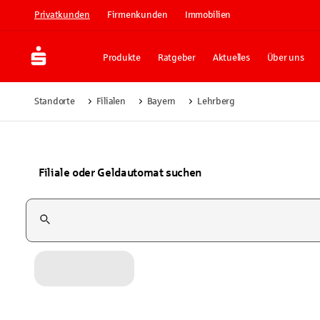
Privatkunden
Firmenkunden
Immobilien
Produkte
Ratgeber
Aktuelles
Über uns
Standorte
Filialen
Bayern
Lehrberg
Filiale oder Geldautomat suchen
Suchfeld