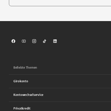
Tippen Sie, um nach Themen zu suchen. Verwenden Sie die Pfei
Sparkasse auf Facebook
Sparkasse auf Youtube
Sparkasse auf Instagram
Sparkasse auf TikTok
Sparkasse auf LinkedIn
Beliebte Themen
Girokonto
Kontowechselservice
Privatkredit