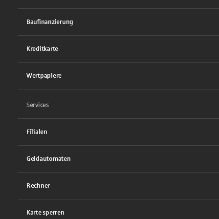
Baufinanzierung
Kreditkarte
Wertpapiere
Services
Filialen
Geldautomaten
Rechner
Karte sperren