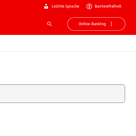
Leichte Sprache
Barrierefreiheit
Online-Banking
Suche