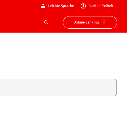
Leichte Sprache
Barrierefreiheit
Online-Banking
Suche