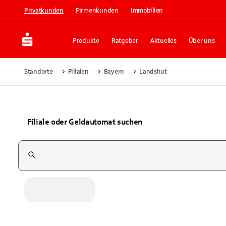
Privatkunden
Firmenkunden
Immobilien
Produkte
Ratgeber
Aktuelles
Über uns
Standorte
Filialen
Bayern
Landshut
Filiale oder Geldautomat suchen
Suchfeld