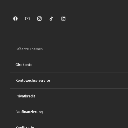
Sparkasse auf Facebook
Sparkasse auf Youtube
Sparkasse auf Instagram
Sparkasse auf TikTok
Sparkasse auf LinkedIn
Beliebte Themen
Girokonto
Kontowechselservice
Privatkredit
Baufinanzierung
Kreditkarte