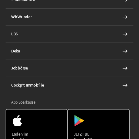
WirWunder
LBS
Deka
Jobbörse
Cockpit Immobilie
App Sparkasse
Laden im
JETZT BEI