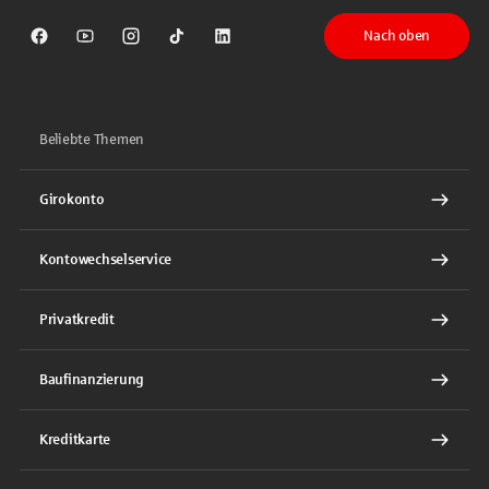
Nach oben
Sparkasse auf Facebook
Sparkasse auf Youtube
Sparkasse auf Instagram
Sparkasse auf TikTok
Sparkasse auf LinkedIn
Beliebte Themen
Girokonto
Kontowechselservice
Privatkredit
Baufinanzierung
Kreditkarte