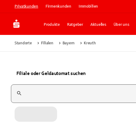
Privatkunden
Firmenkunden
Immobilien
Produkte
Ratgeber
Aktuelles
Über uns
Standorte
Filialen
Bayern
Kreuth
Filiale oder Geldautomat suchen
Suchfeld