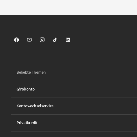
Sparkasse auf Facebook
Sparkasse auf Youtube
Sparkasse auf Instagram
Sparkasse auf TikTok
Sparkasse auf LinkedIn
Beliebte Themen
Girokonto
Kontowechselservice
Privatkredit