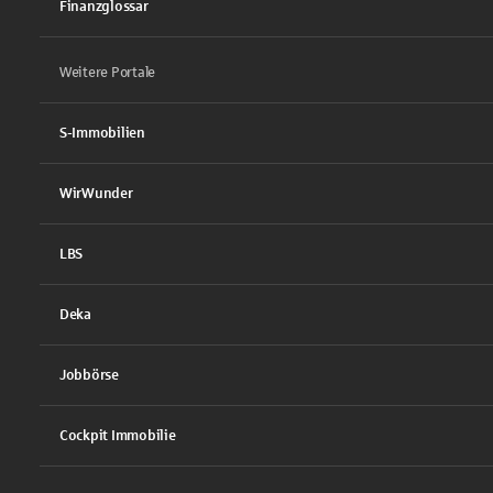
Finanzglossar
Weitere Portale
S-Immobilien
WirWunder
LBS
Deka
Jobbörse
Cockpit Immobilie