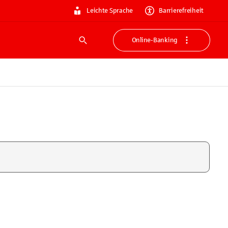
Leichte Sprache
Barrierefreiheit
Online-Banking
Suche