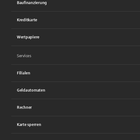
Baufinanzierung
Kreditkarte
Wertpapiere
Services
Filialen
Geldautomaten
Rechner
Karte sperren