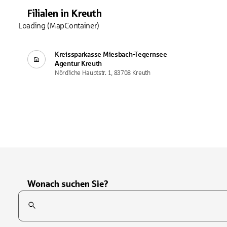
Filialen
in
Kreuth
Loading (MapContainer)
Kreissparkasse Miesbach-Tegernsee
Agentur
Kreuth
Nördliche Hauptstr. 1, 83708 Kreuth
Wonach suchen Sie?
Suchfeld
Tippen Sie, um nach Themen zu suchen. Verwenden Sie die Pfei