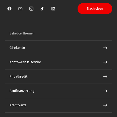
Nach oben
Sparkasse auf Facebook
Sparkasse auf Youtube
Sparkasse auf Instagram
Sparkasse auf TikTok
Sparkasse auf LinkedIn
Beliebte Themen
Girokonto
Kontowechselservice
Privatkredit
Baufinanzierung
Kreditkarte