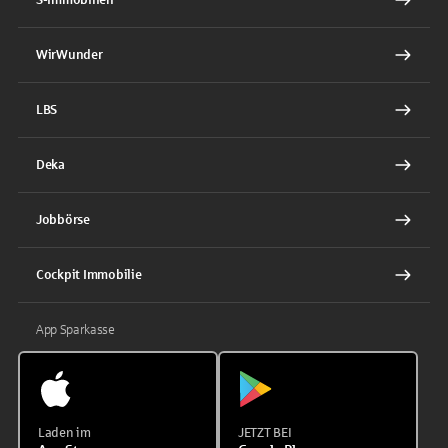
WirWunder
LBS
Deka
Jobbörse
Cockpit Immobilie
App Sparkasse
Laden im
JETZT BEI