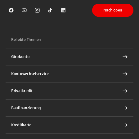
Nach oben
Sparkasse auf Facebook
Sparkasse auf Youtube
Sparkasse auf Instagram
Sparkasse auf TikTok
Sparkasse auf LinkedIn
Beliebte Themen
Girokonto
Kontowechselservice
Privatkredit
Baufinanzierung
Kreditkarte