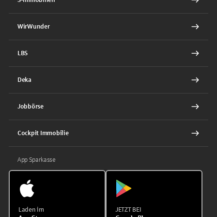
WirWunder
LBS
Deka
Jobbörse
Cockpit Immobilie
App Sparkasse
Laden im
JETZT BEI