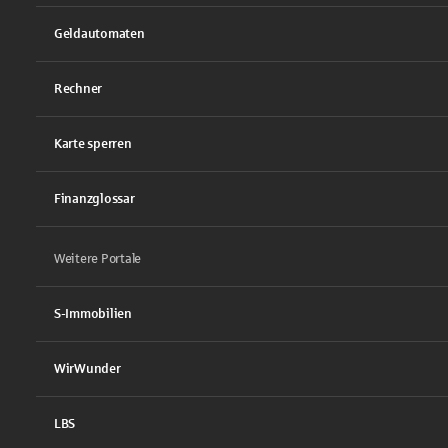
Geldautomaten
Rechner
Karte sperren
Finanzglossar
Weitere Portale
S-Immobilien
WirWunder
LBS