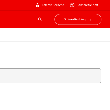
Leichte Sprache
Barrierefreiheit
Online-Banking
Suche