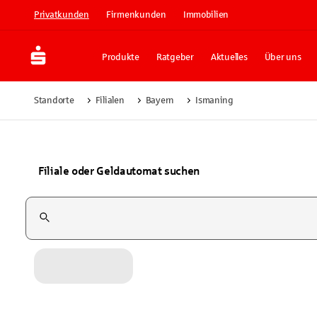
Privatkunden
Firmenkunden
Immobilien
Produkte
Ratgeber
Aktuelles
Über uns
Standorte
Filialen
Bayern
Ismaning
Filiale oder Geldautomat suchen
Suchfeld