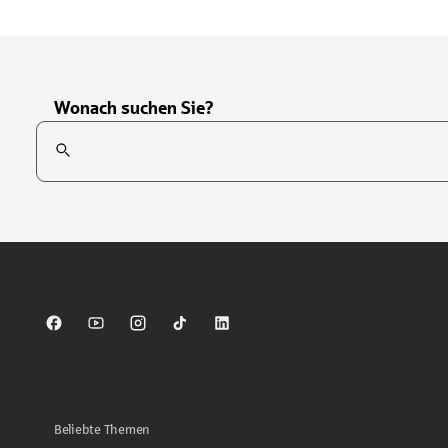
Wonach suchen Sie?
Suchfeld
Tippen Sie, um nach Themen zu suchen. Verwenden Sie die Pfei
Sparkasse auf Facebook
Sparkasse auf Youtube
Sparkasse auf Instagram
Sparkasse auf TikTok
Sparkasse auf LinkedIn
Beliebte Themen