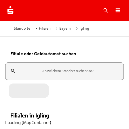
Suche
Navi
Standorte
Filialen
Bayern
Igling
Filiale oder Geldautomat suchen
Suchfeld
Filialen
in
Igling
Loading (MapContainer)