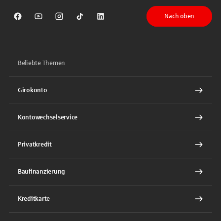
Nach oben
Sparkasse auf Facebook
Sparkasse auf Youtube
Sparkasse auf Instagram
Sparkasse auf TikTok
Sparkasse auf LinkedIn
Beliebte Themen
Girokonto
Kontowechselservice
Privatkredit
Baufinanzierung
Kreditkarte