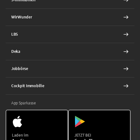
WirWunder
LBS
Deka
Jobbörse
Cockpit Immobilie
App Sparkasse
Laden im
JETZT BEI