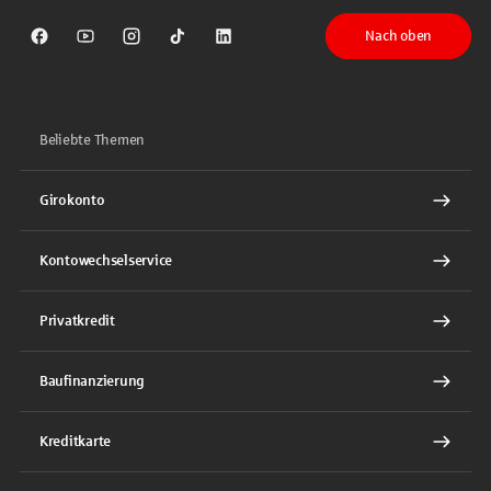
Nach oben
Sparkasse auf Facebook
Sparkasse auf Youtube
Sparkasse auf Instagram
Sparkasse auf TikTok
Sparkasse auf LinkedIn
Beliebte Themen
Girokonto
Kontowechselservice
Privatkredit
Baufinanzierung
Kreditkarte