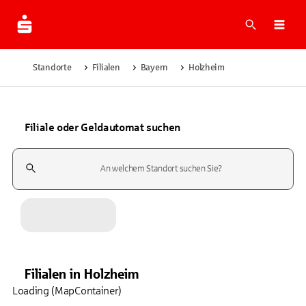
Suche
Navi
Standorte
Filialen
Bayern
Holzheim
Filiale oder Geldautomat suchen
Suchfeld
Filialen
in
Holzheim
Loading (MapContainer)