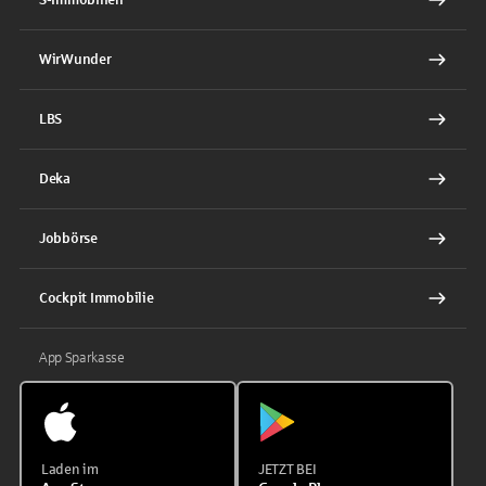
WirWunder
LBS
Deka
Jobbörse
Cockpit Immobilie
App Sparkasse
Laden im
JETZT BEI