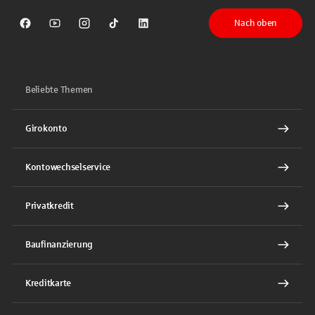
Nach oben
Sparkasse auf Facebook
Sparkasse auf Youtube
Sparkasse auf Instagram
Sparkasse auf TikTok
Sparkasse auf LinkedIn
Beliebte Themen
Girokonto
Kontowechselservice
Privatkredit
Baufinanzierung
Kreditkarte