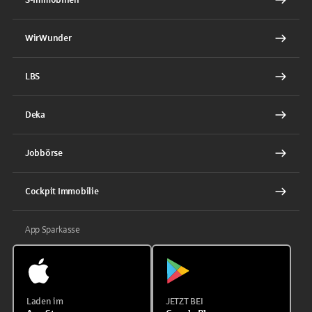
WirWunder
LBS
Deka
Jobbörse
Cockpit Immobilie
App Sparkasse
Laden im
JETZT BEI