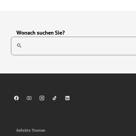
Wonach suchen Sie?
Suchfeld
Tippen Sie, um nach Themen zu suchen. Verwenden Sie die Pfei
Sparkasse auf Facebook
Sparkasse auf Youtube
Sparkasse auf Instagram
Sparkasse auf TikTok
Sparkasse auf LinkedIn
Beliebte Themen