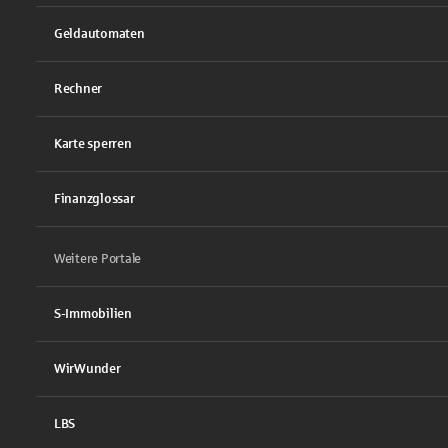
Geldautomaten
Rechner
Karte sperren
Finanzglossar
Weitere Portale
S-Immobilien
WirWunder
LBS