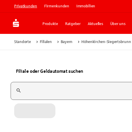
Privatkunden
Firmenkunden
Immobilien
Produkte
Ratgeber
Aktuelles
Über uns
Standorte
Filialen
Bayern
Höhenkirchen-Siegertsbrunn
Filiale oder Geldautomat suchen
Suchfeld