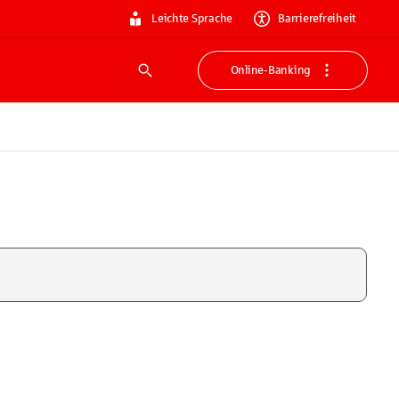
Leichte Sprache
Barrierefreiheit
Online-Banking
Suche