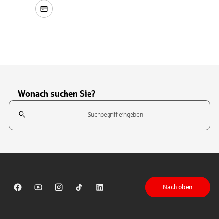
Wonach suchen Sie?
Suchfeld
Tippen Sie, um nach Themen zu suchen. Verwenden Sie die Pfeil-T
Nach oben
Sparkasse auf Facebook
Sparkasse auf Youtube
Sparkasse auf Instagram
Sparkasse auf TikTok
Sparkasse auf LinkedIn