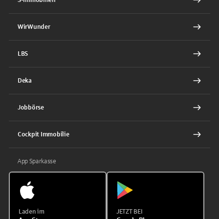
WirWunder
LBS
Deka
Jobbörse
Cockpit Immobilie
App Sparkasse
Laden im
JETZT BEI