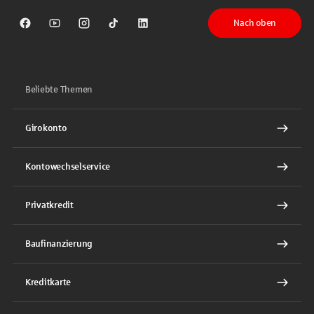
Nach oben
Sparkasse auf Facebook
Sparkasse auf Youtube
Sparkasse auf Instagram
Sparkasse auf TikTok
Sparkasse auf LinkedIn
Beliebte Themen
Girokonto
Kontowechselservice
Privatkredit
Baufinanzierung
Kreditkarte