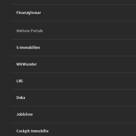
Finanzglossar
Weitere Portale
S-Immobilien
WirWunder
LBS
Deka
Jobbörse
Cockpit Immobilie