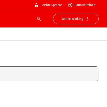
Leichte Sprache
Barrierefreiheit
Online-Banking
Suche