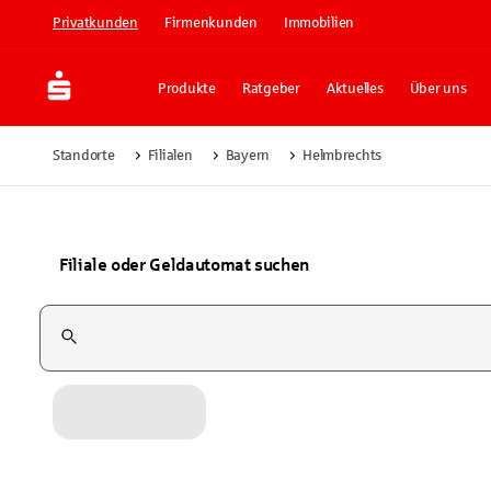
Privatkunden
Firmenkunden
Immobilien
Produkte
Ratgeber
Aktuelles
Über uns
Standorte
Filialen
Bayern
Helmbrechts
Filiale oder Geldautomat suchen
Suchfeld