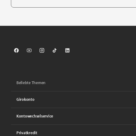
Tippen Sie, um nach Themen zu suchen. Verwenden Sie die Pfei
Sparkasse auf Facebook
Sparkasse auf Youtube
Sparkasse auf Instagram
Sparkasse auf TikTok
Sparkasse auf LinkedIn
Beliebte Themen
Girokonto
Kontowechselservice
Privatkredit