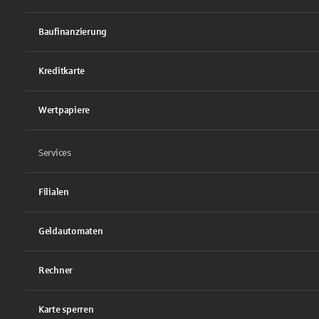
Baufinanzierung
Kreditkarte
Wertpapiere
Services
Filialen
Geldautomaten
Rechner
Karte sperren