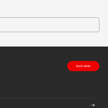
te, um auszuwählen
Nach oben