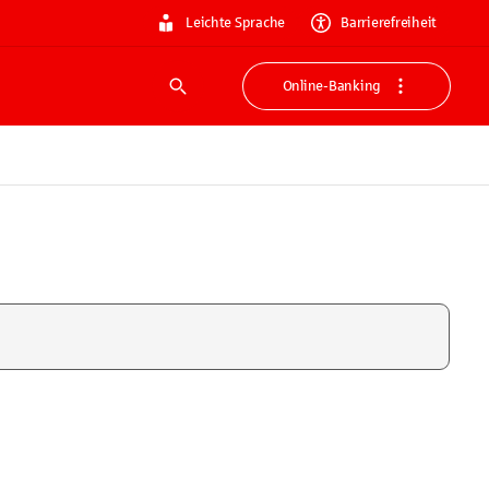
Leichte Sprache
Barrierefreiheit
Online-Banking
Suche