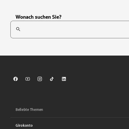
Wonach suchen Sie?
Suchfeld
Tippen Sie, um nach Themen zu suchen. Verwenden Sie die Pfei
Sparkasse auf Facebook
Sparkasse auf Youtube
Sparkasse auf Instagram
Sparkasse auf TikTok
Sparkasse auf LinkedIn
Beliebte Themen
Girokonto