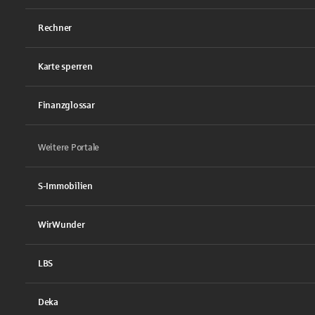
Rechner
Karte sperren
Finanzglossar
Weitere Portale
S-Immobilien
WirWunder
LBS
Deka