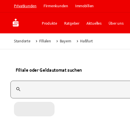
Privatkunden
Firmenkunden
Immobilien
Produkte
Ratgeber
Aktuelles
Über uns
Standorte
Filialen
Bayern
Haßfurt
Filiale oder Geldautomat suchen
Suchfeld