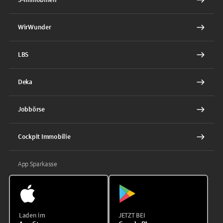
WirWunder
LBS
Deka
Jobbörse
Cockpit Immobilie
App Sparkasse
Laden im
JETZT BEI