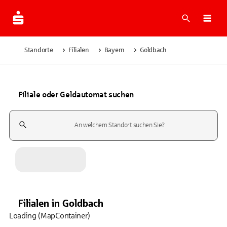
Suche
Navi
Standorte
Filialen
Bayern
Goldbach
Filiale oder Geldautomat suchen
Suchfeld
Filialen
in
Goldbach
Loading (MapContainer)