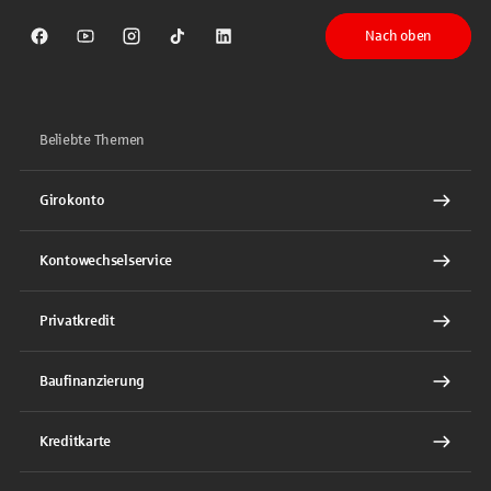
Nach oben
Sparkasse auf Facebook
Sparkasse auf Youtube
Sparkasse auf Instagram
Sparkasse auf TikTok
Sparkasse auf LinkedIn
Beliebte Themen
Girokonto
Kontowechselservice
Privatkredit
Baufinanzierung
Kreditkarte