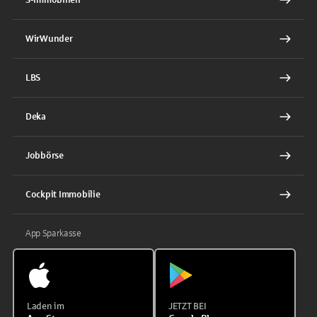
WirWunder
LBS
Deka
Jobbörse
Cockpit Immobilie
App Sparkasse
Laden im
JETZT BEI