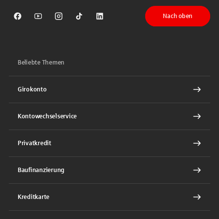
Nach oben
Sparkasse auf Facebook
Sparkasse auf Youtube
Sparkasse auf Instagram
Sparkasse auf TikTok
Sparkasse auf LinkedIn
Beliebte Themen
Girokonto
Kontowechselservice
Privatkredit
Baufinanzierung
Kreditkarte