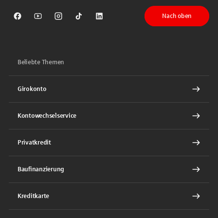
Nach oben
Sparkasse auf Facebook
Sparkasse auf Youtube
Sparkasse auf Instagram
Sparkasse auf TikTok
Sparkasse auf LinkedIn
Beliebte Themen
Girokonto
Kontowechselservice
Privatkredit
Baufinanzierung
Kreditkarte