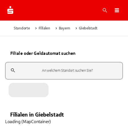
Suche
Navi
Standorte
Filialen
Bayern
Giebelstadt
Filiale oder Geldautomat suchen
Suchfeld
Filialen
in
Giebelstadt
Loading (MapContainer)