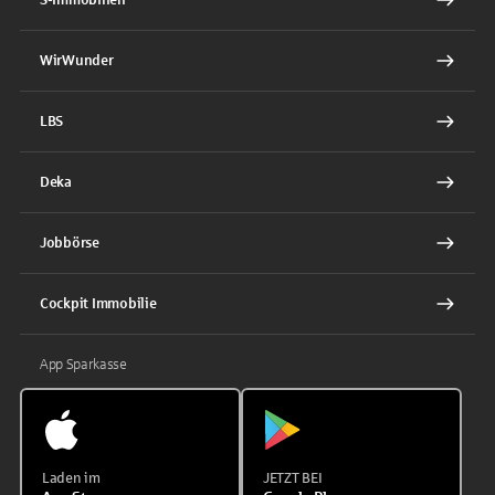
WirWunder
LBS
Deka
Jobbörse
Cockpit Immobilie
App Sparkasse
Laden im
JETZT BEI