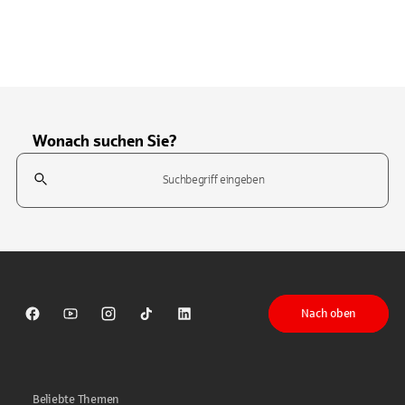
Wonach suchen Sie?
Suchfeld
Tippen Sie, um nach Themen zu suchen. Verwenden Sie die Pfeil-T
Nach oben
Sparkasse auf Facebook
Sparkasse auf Youtube
Sparkasse auf Instagram
Sparkasse auf TikTok
Sparkasse auf LinkedIn
Beliebte Themen